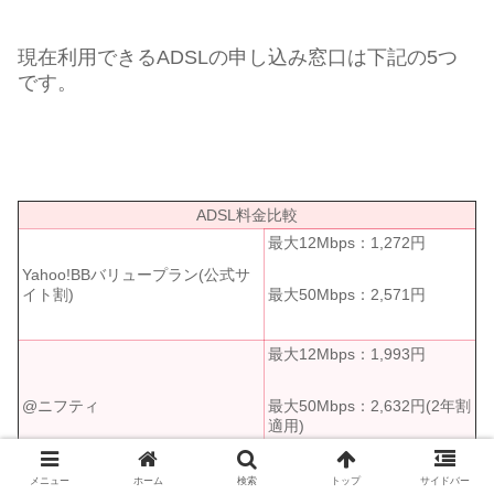
現在利用できるADSLの申し込み窓口は下記の5つ
です。
ADSL料金比較
最大12Mbps：1,272円
Yahoo!BBバリュープラン(公式サ
最大50Mbps：2,571円
イト割)
最大12Mbps：1,993円
最大50Mbps：2,632円(2年割
@ニフティ
適用)
メニュー
ホーム
検索
トップ
サイドバー
最大12Mbps：3,535円