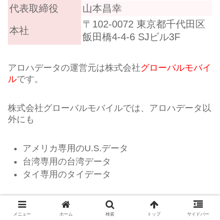
代表取締役
山本昌幸
〒102-0072 東京都千代田区
本社
飯田橋4-4-6 SJビル3F
アロハデータの運営元は株式会社
グローバルモバイ
ル
です。
株式会社グローバルモバイルでは、アロハデータ以
外にも
アメリカ専用のU.S.データ
台湾専用の台湾データ
タイ専用のタイデータ
など
渡航先別に専門の商標
でレンタルWi-Fiを運営
しています。
メニュー
ホーム
検索
トップ
サイドバー