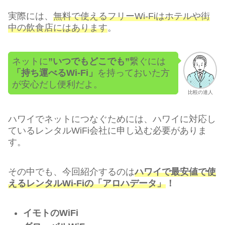
実際には、
無料で使えるフリーWi-Fiはホテルや街
中の飲食店にはあります
。
ネットに
”いつでもどこでも”
繋ぐには
「持ち運べるWi-Fi」
を持っておいた方
が安心だし便利だよ。
比較の達人
ハワイでネットにつなぐためには、ハワイに対応し
ているレンタルWiFi会社に申し込む必要がありま
す。
その中でも、今回紹介するのは
ハワイで最安値で使
えるレンタルWi-Fiの「アロハデータ」
！
イモトのWiFi