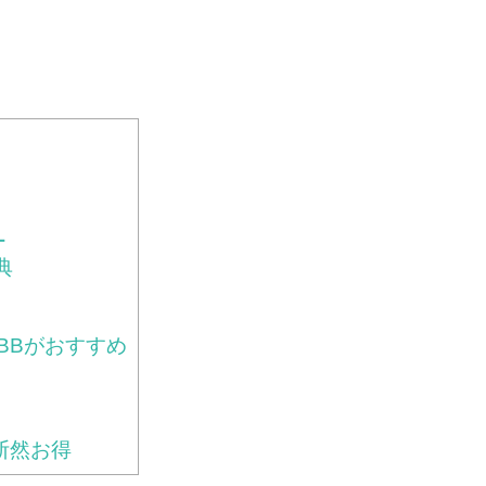
ー
典
BBがおすすめ
が断然お得