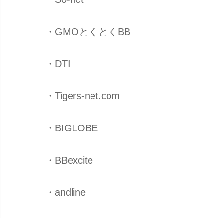
・GMOとくとくBB
・DTI
・Tigers-net.com
・BIGLOBE
・BBexcite
・andline