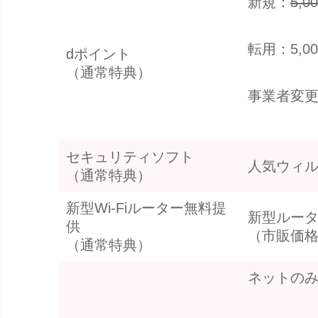
新規：
5,
転用：5,0
dポイント
（通常特典）
事業者変更
セキュリティソフト
人気ウィ
（通常特典）
新型Wi-Fiルーター無料提
新型ルー
供
（市販価格1
（通常特典）
ネットの