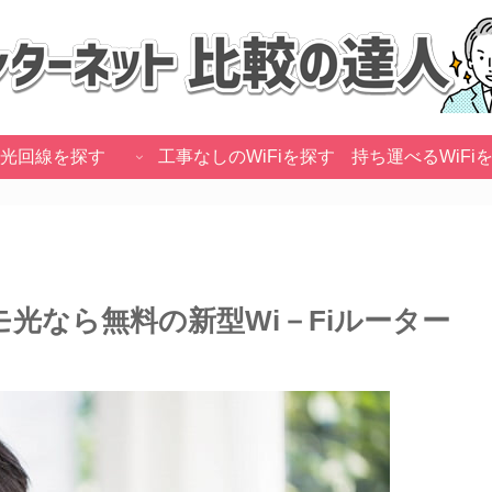
光回線を探す
工事なしのWiFiを探す
持ち運べるWiFi
光なら無料の新型Wi－Fiルーター