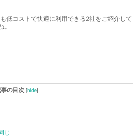
最も低コストで快適に利用できる2社をご紹介して
ね。
記事の目次
[
hide
]
同じ