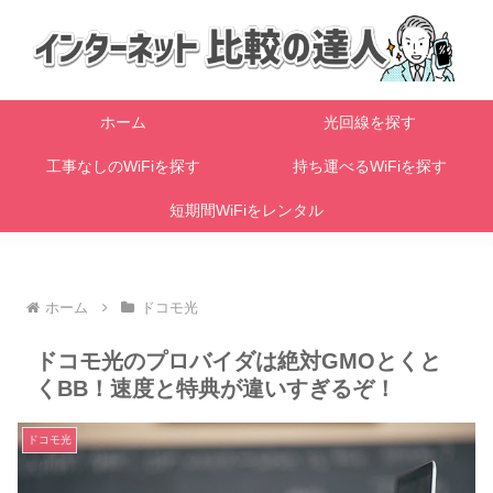
ホーム
光回線を探す
工事なしのWiFiを探す
持ち運べるWiFiを探す
短期間WiFiをレンタル
ホーム
ドコモ光
ドコモ光のプロバイダは絶対GMOとくと
くBB！速度と特典が違いすぎるぞ！
ドコモ光