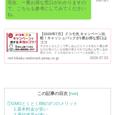
比較の達人
現在、一番お得な窓口がわかりますの
で、こちらも参考にしてみてください
ね。
【2026年7月】ドコモ光 キャンペーン比
較！キャッシュバックが1番お得な窓口は
ココ
サカモトさんどこで申し込んだらドコモ光が１番お得
なのか知りたいな比較の達人それでは色んな申し込み
窓口での、ドコモ光のキャンペーンを比較して、ご紹
介しましょう。この記事では、ドコモ光の契約前に必
2026.07.02
net-hikaku.webmark-peep.co.jp
ず知っておかないといけない、重要な割引・特典に
関...
この記事の目次
[
hide
]
①GMOとくとくBBの3つのメリット
1.基本料金が安い
2.通信速度が速い