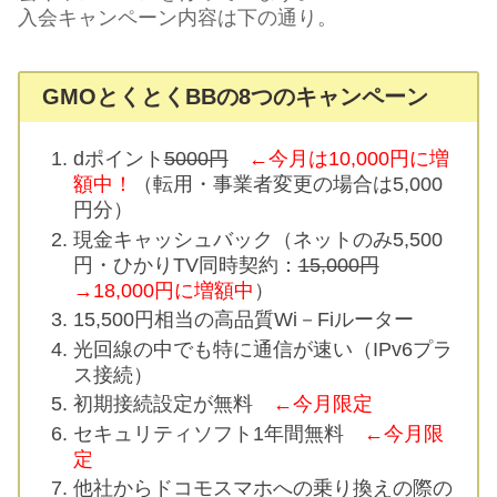
入会キャンペーン内容は下の通り。
GMOとくとくBBの8つのキャンペーン
dポイント
5000円
←今月は10,000円に増
額中！
（転用・事業者変更の場合は5,000
円分）
現金キャッシュバック（ネットのみ5,500
円・ひかりTV同時契約：
15,000円
→18,000円に増額中
）
15,500円相当の高品質Wi－Fiルーター
光回線の中でも特に通信が速い（IPv6プラ
ス接続）
初期接続設定が無料
←今月限定
セキュリティソフト1年間無料
←今月限
定
他社からドコモスマホへの乗り換えの際の