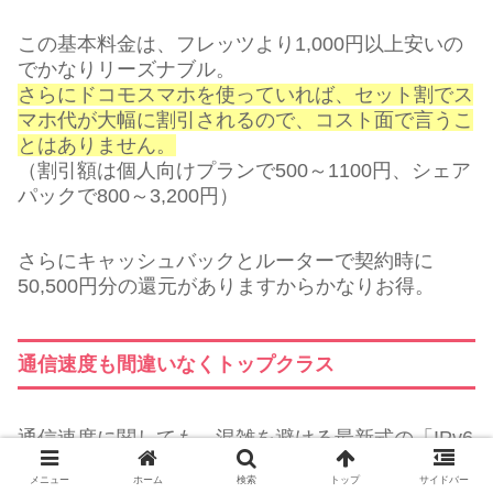
この基本料金は、フレッツより1,000円以上安いの
でかなりリーズナブル。
さらにドコモスマホを使っていれば、セット割でス
マホ代が大幅に割引されるので、コスト面で言うこ
とはありません。
（割引額は個人向けプランで500～1100円、シェア
パックで800～3,200円）
さらにキャッシュバックとルーターで契約時に
50,500円分の還元がありますからかなりお得。
通信速度も間違いなくトップクラス
通信速度に関しても、混雑を避ける最新式の「IPv6
プラス接続」が無料。
メニュー
ホーム
検索
トップ
サイドバー
全国平均でも「下り：256.82Mbps」「上り：