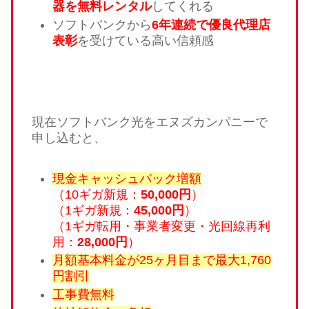
器を無料レンタル
してくれる
ソフトバンクから
6年連続で優良代理店
表彰
を受けている高い信頼感
現在ソフトバンク光をエヌズカンパニーで
申し込むと、
現金キャッシュバック増額
（10ギガ新規：
50,000円
）
（1ギガ新規：
45,000円
）
（1ギガ転用・事業者変更・光回線再利
用：
28,000円
）
月額基本料金が25ヶ月目まで最大1,760
円割引
工事費無料