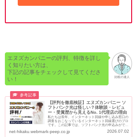
エヌズカンパニーの評判、特徴を詳し
く知りたい方は、
下記の記事をチェックして見てくださ
比較の達人
い！
【評判を徹底検証】エヌズカンパニー ソ
フトバンク光は怪しい？体験談・レビュ
ー・受賞歴から見えるNo. 1代理店の理由
私たちは長年、インターネット回線や申し込み窓口の
調査をおこなっているインターネット回線選びのプロ
です。この記事では、ソフトバンク光の申込みができ
るネット代理店の中でも、最も評判が良いエヌズカン
2026.07.02
net-hikaku.webmark-peep.co.jp
パニーについてご紹介します。エヌズカンパニーで
は...