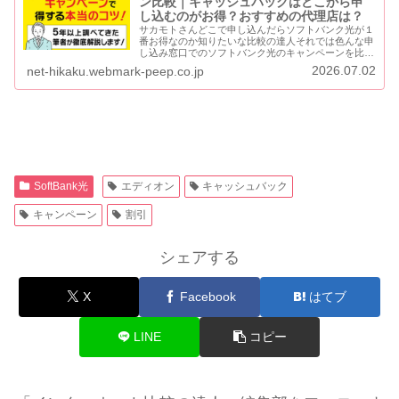
ン比較｜キャッシュバックはどこから申
し込むのがお得？おすすめの代理店は？
サカモトさんどこで申し込んだらソフトバンク光が１
番お得なのか知りたいな比較の達人それでは色んな申
し込み窓口でのソフトバンク光のキャンペーンを比較
してご紹介しましょう。この記事では、ソフトバンク
2026.07.02
net-hikaku.webmark-peep.co.jp
光の契約前に必ず知っておかないといけない、重要
な...
SoftBank光
エディオン
キャッシュバック
キャンペーン
割引
シェアする
X
Facebook
はてブ
LINE
コピー