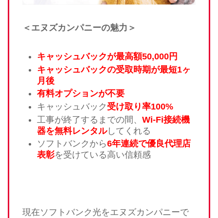
＜エヌズカンパニーの魅力＞
キャッシュバックが最高額50,000円
キャッシュバックの受取時期が最短1ヶ
月後
有料オプションが不要
キャッシュバック
受け取り率100%
工事が終了するまでの間、
Wi-Fi接続機
器を無料レンタル
してくれる
ソフトバンクから
6年連続で優良代理店
表彰
を受けている高い信頼感
現在ソフトバンク光をエヌズカンパニーで