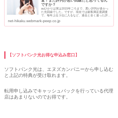
査！まだ評判が悪い回線だと思ってるん
ですか？
auひかりは実は2015年ごろまで、悪い評判が多かっ
た光回線でした。ですが、現在では顧客満足度調査
で、毎年上位３位に入るなど、過去と全く違った評価
になっています。（顧客満足度調査：ICT総研調べ）
net-hikaku.webmark-peep.co.jp
サカモトさんauひかりの口コミって、ピンキリ...
【ソフトバンク光お得な申込み窓口】
ソフトバンク光は、エヌズカンパニーから申し込む
と上記の特典が受け取れます。
転用申し込みでキャッシュバックを行っている代理
店はあまりないのでお得です。