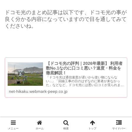
ドコモ光のまとめ記事は以下です、ドコモ光の事が
良く分かる内容になっていますので目を通してみて
くださいね。
【ドコモ光の評判｜2026年最新】 利用者
数No.1なのに口コミ悪い？速度・料金を
徹底解説！
「ドコモ光は通信速度が遅いから使い物にならな
い...」「回線工事の日のはずなのに業者が来なかっ
た」などなど、ドコモ光には悪い口コミが見られま
す。一方で、「いやいやドコモ光はどの光回線より速
net-hikaku.webmark-peep.co.jp
度が速い！」「回線工事の対応も早くてすぐにネット
が使...
※フレッツ光からドコモ光への転用をご検討中の方は、「
【事前
メニュー
ホーム
検索
トップ
サイドバー