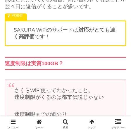
翌々日に返信がくることが多いです。
SAKURA WiFiのサポートは
対応がとても速
く高評価
です！
速度制限は実質100GB？
さくらWiFi使ってわかったこと。
速度制限がくるのは都市伝説じゃない
速度制限までの道のり
〜100ギガ付近 どんだけ使ってもおけ
100ギガ近辺 超不安定(高速だったり低速だ
メニュー
ホーム
検索
トップ
サイドバー