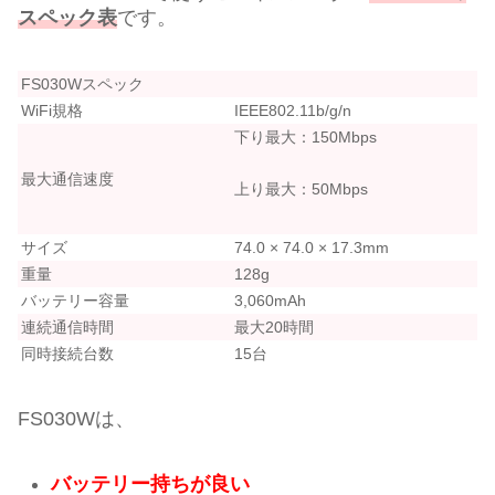
スペック表
です。
FS030Wスペック
WiFi規格
IEEE802.11b/g/n
下り最大：150Mbps
最大通信速度
上り最大：50Mbps
サイズ
74.0 × 74.0 × 17.3mm
重量
128g
バッテリー容量
3,060mAh
連続通信時間
最大20時間
同時接続台数
15台
FS030Wは、
バッテリー持ちが良い