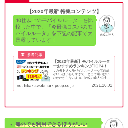
【2020年最新 特集コンテンツ】
40社以上のモバイルルーターを比
較した中で、「今最強コスパのモ
バイルルータ」を下記の記事で大
比較の達人
暴露しています！
【2023年最新】モバイルルータ
ーおすすめランキングTOP4！
サカモトさんモバイルルーターって商品
がいっぱいありすぎて、どこで選べばい
いかわからないよぉ。比較の達人40社以
上あるモバイルルーターから、当サイト
2021.10.01
net-hikaku.webmark-peep.co.jp
が厳選したTOP4から選ぶと失敗すること
がありません。この記事では、モバイル
ルーターを選んで契...
海外でも利用できるほうがいい