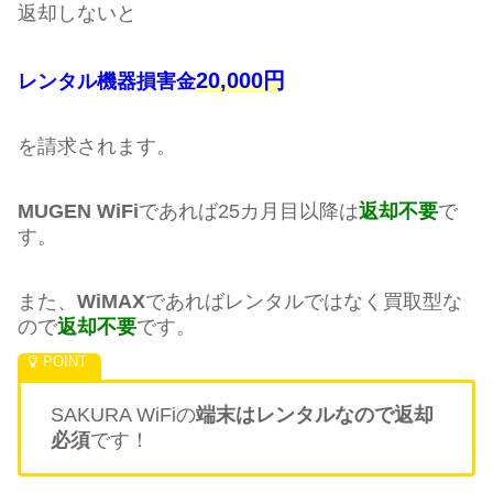
返却しないと
20,000円
レンタル機器損害金
を請求されます。
MUGEN WiFi
であれば25カ月目以降は
返却不要
で
す。
また、
WiMAX
であればレンタルではなく買取型な
ので
返却不要
です。
SAKURA WiFiの
端末はレンタルなので返却
必須
です！