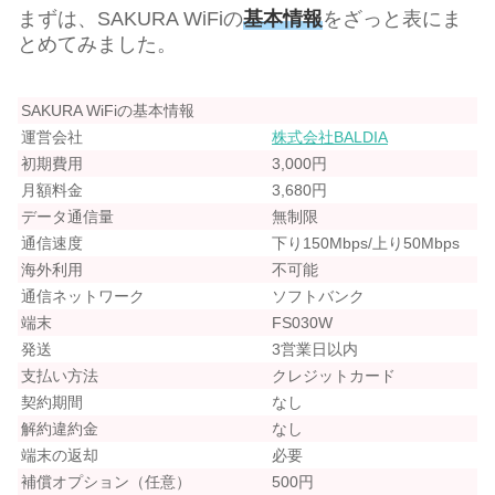
まずは、SAKURA WiFiの
基本情報
をざっと表にま
とめてみました。
SAKURA WiFiの基本情報
運営会社
株式会社BALDIA
初期費用
3,000円
月額料金
3,680円
データ通信量
無制限
通信速度
下り150Mbps/上り50Mbps
海外利用
不可能
通信ネットワーク
ソフトバンク
端末
FS030W
発送
3営業日以内
支払い方法
クレジットカード
契約期間
なし
解約違約金
なし
端末の返却
必要
補償オプション（任意）
500円