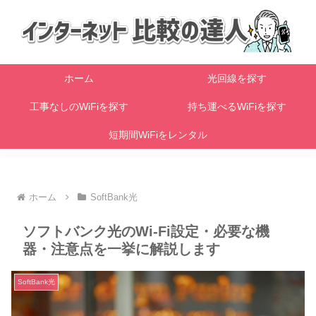
ホーム
光回線を探す
工事なしのWiFiを探す
持ち運べるWiFiを探す
短期間WiFiをレンタル
ホーム
SoftBank光
ソフトバンク光のWi-Fi設定・必要な機
器・注意点を一挙に解説します
SoftBank光