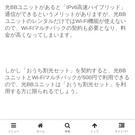
光BBユニットがあると「IPv6高速ハイブリッド」
通信ができるというメリットがありますが、光BB
ユニットのレンタルだけではWi-Fi機能が使えない
ので、Wi-Fiマルチパックの契約も必要となり、料
金が高くなってしまいます。
しかし「おうち割光セット」を契約すると、光BB
ユニットとWi-Fiマルチパックが500円で利用できる
ので、光BBユニットは「おうち割光セット」を利
用する方に限られるでしょう。
光BBユニットでは、Wi-Fi通信が遅いと感じた場合
メニュー
ホーム
検索
トップ
サイドバー
は、光BBユニットの下部に市販Wi-Fiルーターを接