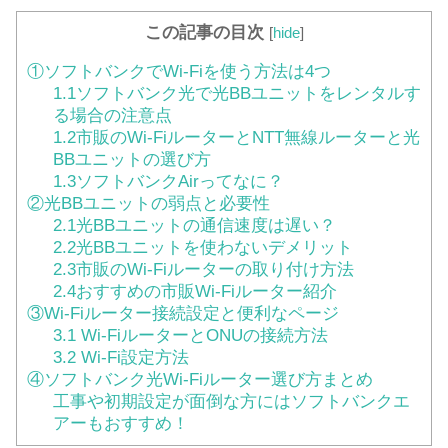
この記事の目次
[
hide
]
①ソフトバンクでWi-Fiを使う方法は4つ
1.1ソフトバンク光で光BBユニットをレンタルす
る場合の注意点
1.2市販のWi-FiルーターとNTT無線ルーターと光
BBユニットの選び方
1.3ソフトバンクAirってなに？
②光BBユニットの弱点と必要性
2.1光BBユニットの通信速度は遅い？
2.2光BBユニットを使わないデメリット
2.3市販のWi-Fiルーターの取り付け方法
2.4おすすめの市販Wi-Fiルーター紹介
③Wi-Fiルーター接続設定と便利なページ
3.1 Wi-FiルーターとONUの接続方法
3.2 Wi-Fi設定方法
④ソフトバンク光Wi-Fiルーター選び方まとめ
工事や初期設定が面倒な方にはソフトバンクエ
アーもおすすめ！