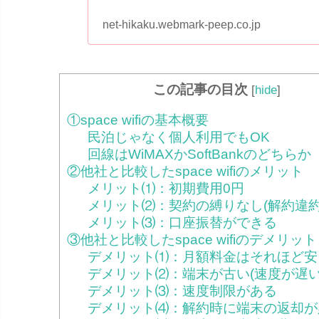
net-hikaku.webmark-peep.co.jp
この記事の目次
[
hide
]
①space wifiの基本概要
民泊じゃなく個人利用でもOK
回線はWiMAXかSoftBankのどちらか
②他社と比較したspace wifiのメリット
メリット⑴：初期費用0円
メリット⑵：契約の縛りなし(解約違約
メリット⑶：口座振替ができる
③他社と比較したspace wifiのデメリット
デメリット⑴：月額料金はそれほど安
デメリット⑵：端末が古い(速度が遅い
デメリット⑶：速度制限がある
デメリット⑷：解約時に端末の返却が