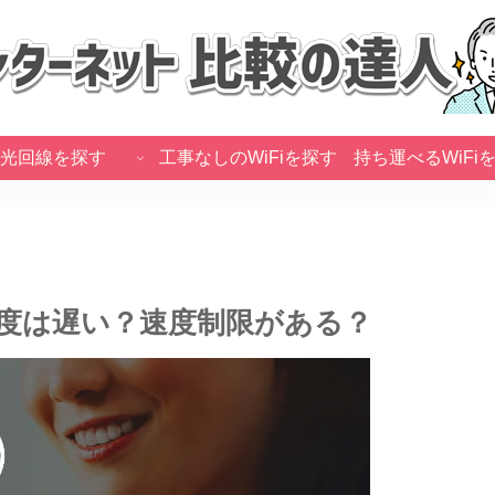
光回線を探す
工事なしのWiFiを探す
持ち運べるWiFi
ミ！速度は遅い？速度制限がある？