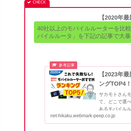
【2020年
40社以上のモバイルルーターを比
バイルルータ」を下記の記事で大暴
【2023
ングTOP4
サカモトさん
て、どこで選べ
あるモバイルル
net-hikaku.webmark-peep.co.jp
と失敗するこ
ーを選んで契...