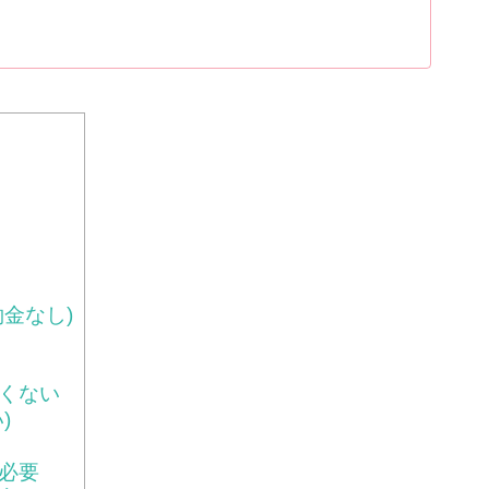
金なし)
くない
)
必要